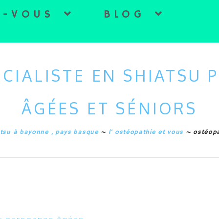
Z-VOUS
BLOG
CIALISTE EN SHIATSU
ÂGÉES ET SÉNIORS
atsu à bayonne , pays basque
~
l’ ostéopathie et vous
~
ostéopa
x personnes âgées.