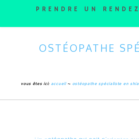
PRENDRE UN RENDE
OSTÉOPATHE SPÉ
vous êtes ici:
accueil
~
ostéopathe spécialiste en shi
Un o
stéopathe qui sait s’
adapter au