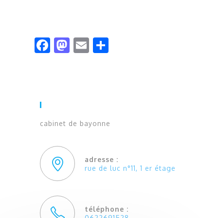
fa
m
e
p
c
a
m
ar
e
st
ai
ta
b
o
l
g
o
d
er
Cabinet De BAYONNE
o
o
cabinet de bayonne
k
n
adresse :
rue de luc n°11, 1 er étage
téléphone :
0622691528