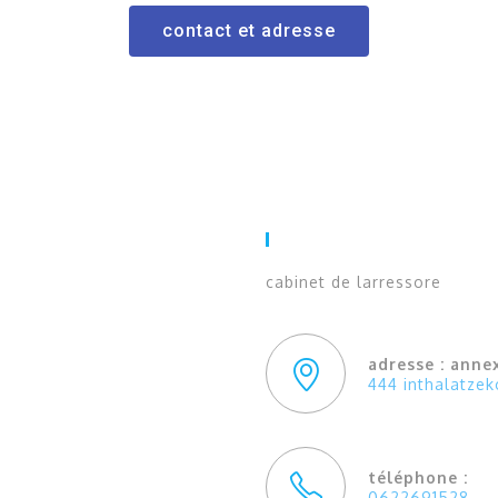
contact et adresse
Cabinet De LARRESSORE
cabinet de larressore
adresse : anne
444 inthalatzek
téléphone :
0622691528